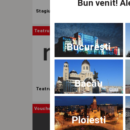
Bun venit!
Ale
Stagiunea TNB
Teatru
Stag
București
Bacău
Teatrul Nottara
Voucher
Ca
Ploiesti