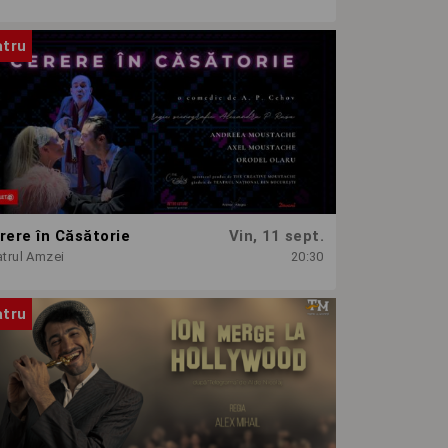
atru
rere în Căsătorie
Vin, 11 sept.
trul Amzei
20:30
atru