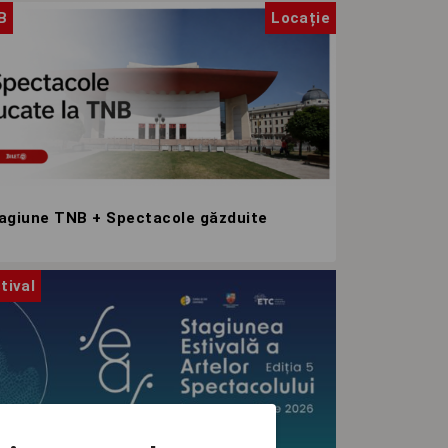
B
Locație
agiune TNB + Spectacole găzduite
tival