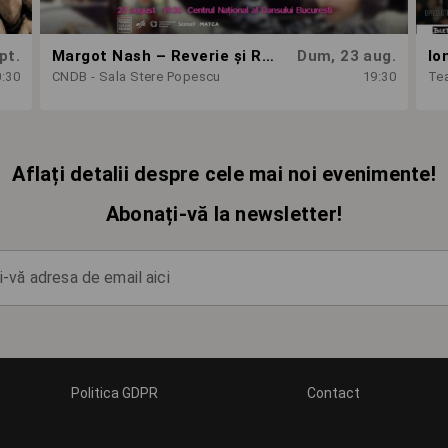
pt.
Margot Nash – Reverie și Revoltă: 3 scurtmetraje feminist-avangardiste
Dum, 23 aug.
Io
0:30
CNDB - Sala Stere Popescu
19:30
Tea
Aflați detalii despre cele mai noi evenimente!
Abonați-vă la newsletter!
-vă adresa de email aici
Politica GDPR
Contact