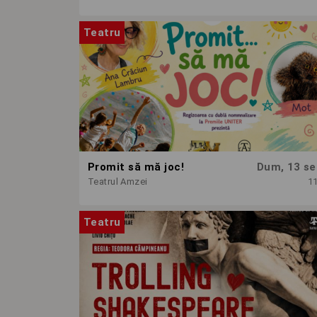
Teatru
Promit să mă joc!
Dum, 13 se
Teatrul Amzei
1
Teatru