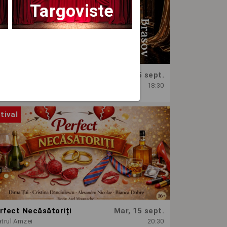
Targoviste
OPERA BRAȘOV ESTIVAL – SEARĂ DE OPERĂ – CONCERT EXTRAORDINAR
Sâm, 5 sept.
era Brasov
18:30
tival
rfect Necăsătoriți
Mar, 15 sept.
trul Amzei
20:30