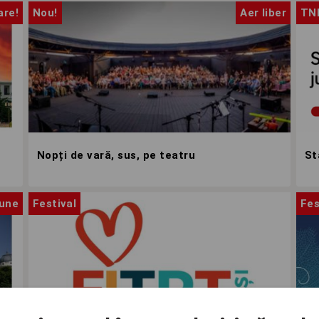
are!
Nou!
Aer liber
TN
Nopți de vară, sus, pe teatru
St
iune
Festival
Fes