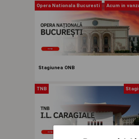
Opera Nationala Bucuresti
Acum in vanz
Stagiunea ONB
TNB
Stag