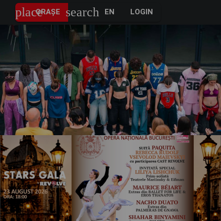
place
search
ORAȘE
EN
LOGIN