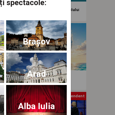
ți spectacole:
agiunea Estivală a Artelor Spectacolului
tival
Brașov
Arad
aWave Film & Arts Festival editia IV
atru
Independent
Alba Iulia