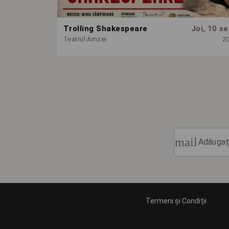
Trolling Shakespeare
Joi, 10 se
Teatrul Amzei
2
mail
Adăugați
Termeni și Condiții