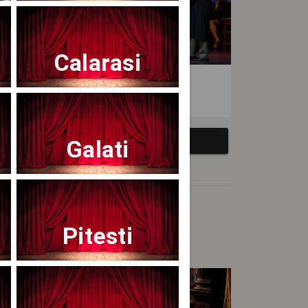
Calarasi
atrul Avangardia
Galati
Pitesti
ncert