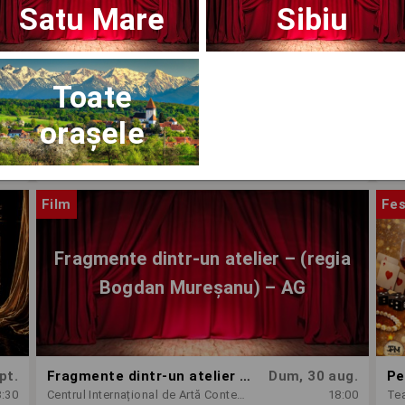
Satu Mare
Sibiu
Toate
orașele
ug.
OPERA BRAȘOV ESTIVAL – ARMONII DE VARĂ - CVINTETUL VOCAL ANATOLY - CONCERT
Dum, 30 aug.
8:30
Opera Brasov
18:30
Op
Film
Fes
Fragmente dintr-un atelier – (regia
Bogdan Mureșanu) – AG
pt.
Fragmente dintr-un atelier – (regia Bogdan Mureșanu) – AG
Dum, 30 aug.
Pe
8:30
Centrul Internațional de Artă Contemporană - Baia Turcească Iași
18:00
Tea