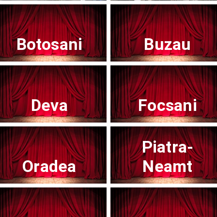
Botosani
Buzau
Teatrul Mic - Stagiunea 2025-2026
Te
Afisați mai multe evenimente
Deva
Focsani
Piatra-
Noutăți
Oradea
Neamt
Concert
Co