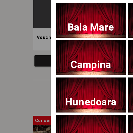
Baia Mare
Voucher BILET.ro
Campina
Hunedoara
Concert