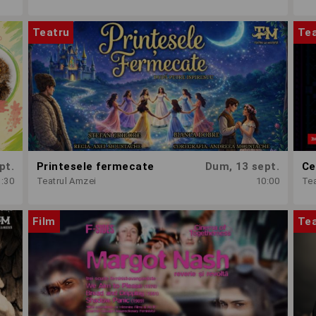
Teatru
Te
pt.
Printesele fermecate
Dum, 13 sept.
Ce
1:30
Teatrul Amzei
10:00
Tea
Film
Te